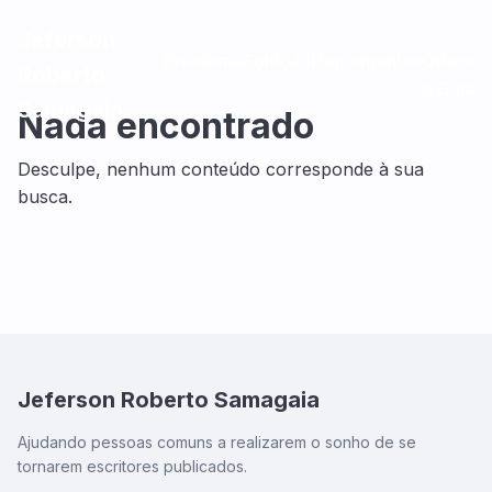
Jeferson
Problema
Solução
Depoimentos
Quero
Roberto
o Guia
Samagaia
Nada encontrado
Desculpe, nenhum conteúdo corresponde à sua
busca.
Jeferson Roberto Samagaia
Ajudando pessoas comuns a realizarem o sonho de se
tornarem escritores publicados.