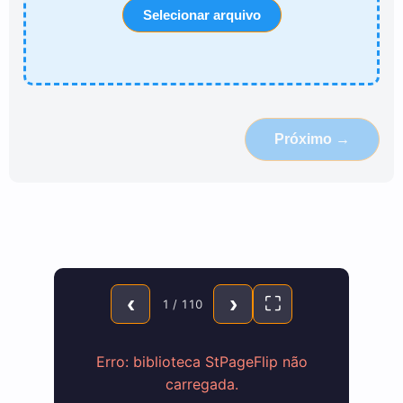
Selecionar arquivo
Próximo →
‹
›
⛶
1 / 110
Erro: biblioteca StPageFlip não
carregada.